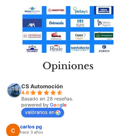
Opiniones
CS Automoción
4.6
Basado en 28 reseñas.
powered by
G
o
o
g
l
e
valóranos en
carlos pg
hace 3 años