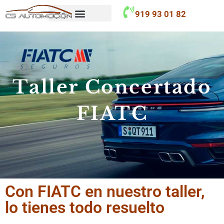
contenido
919 93 01 82
Taller Concertado
FIATC
Con FIATC en nuestro taller,
lo tienes todo resuelto