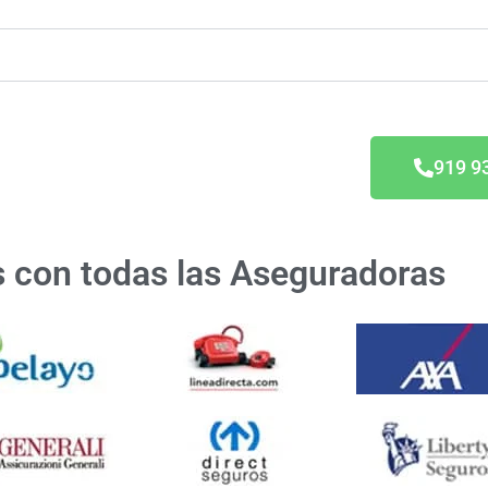
erti
919 9
 con todas las Aseguradoras