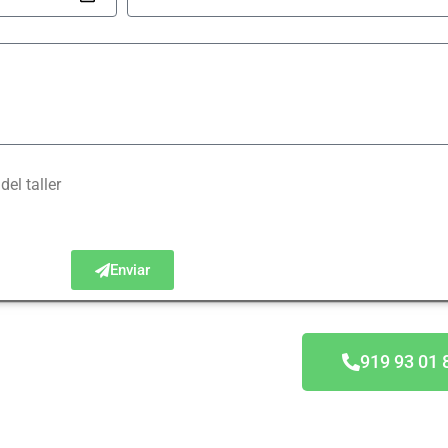
el taller
Enviar
doras
919 93 01 