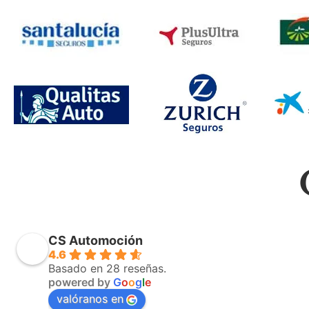
CS Automoción
4.6
Basado en 28 reseñas.
powered by
G
o
o
g
l
e
valóranos en