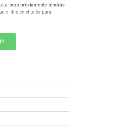
tera,
pero previamente tendrás
io libre en el taller para
82